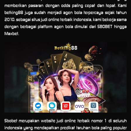
memberikan pasaran dengan odds paling cepat dan tepat. Kami
betking88 juga sudah menjadi agen bola terpercaya sejak tahun
2010. sebagai situs judi online terbaik indonesia, kami bekerja sama
dengan berbagai platform agen bola dimulai dari SBOBET hingga
Maxbet.
Sbobet merupakan website judi online terbaik nomor 1 di seluruh
indonesia yang mendapatkan predikat taruhan bola paling populer