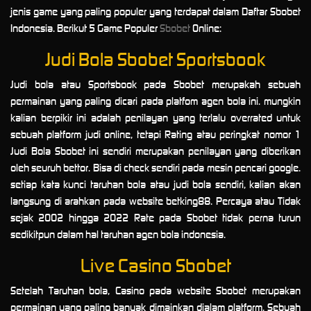
jenis game yang paling populer yang terdapat dalam Daftar Sbobet
Indonesia. Berikut 5 Game Populer
Sbobet
Online:
Judi Bola Sbobet Sportsbook
Judi bola atau Sportsbook pada Sbobet merupakah sebuah
permainan yang paling dicari pada platfom agen bola ini. mungkin
kalian berpikir ini adalah penilayan yang terlalu overrated untuk
sebuah platform judi online, tetapi Rating atau peringkat nomor 1
Judi Bola Sbobet ini sendiri merupakan penilayan yang diberikan
oleh seuruh bettor. Bisa di check sendiri pada mesin pencari google.
setiap kata kunci taruhan bola atau judi bola sendiri, kalian akan
langsung di arahkan pada website betking88. Percaya atau Tidak
sejak 2002 hingga 2022 Rate pada Sbobet tidak perna turun
sedikitpun dalam hal taruhan agen bola indonesia.
Live Casino Sbobet
Setelah Taruhan bola, Casino pada website Sbobet merupakan
permainan yang paling banyak dimainkan dialam platform. Sebuah