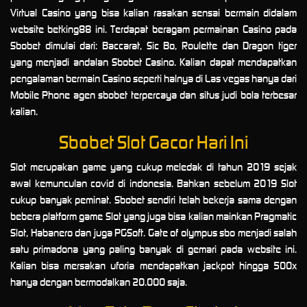
Virtual Casino yang bisa kalian rasakan sensai bermain didalam
website betking88 ini. Terdapat beragam permainan Casino pada
Sbobet dimulai dari: Baccarat, Sic Bo, Roulette dan Dragon tiger
yang menjadi andalan Sbobet Casino. Kalian dapat mendapatkan
pengalaman bermain Casino seperti halnya di Las vegas hanya dari
Mobile Phone agen sbobet terpercaya dan situs judi bola terbesar
kalian.
Sbobet Slot Gacor Hari Ini
Slot merupakan game yang cukup meledak di tahun 2019 sejak
awal kemunculan covid di indonesia. Bahkan sebelum 2019 Slot
cukup banyak peminat. Sbobet sendiri telah bekerja sama dengan
bebera platform game Slot yang juga bisa kalian mainkan Pragmatic
Slot, Habanero dan juga PGSoft. Gate of olympus sbo menjadi salah
satu primadona yang paling banyak di gemari pada website ini.
Kalian bisa mersakan uforia mendapatkan jackpot hingga 500x
hanya dengan bermodalkan 20.000 saja.