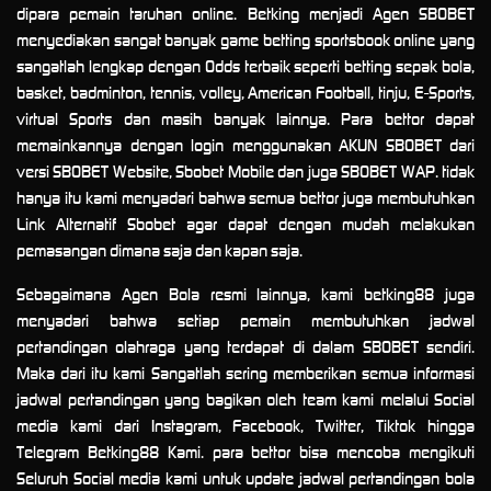
dipara pemain taruhan online. Betking menjadi Agen SBOBET
menyediakan sangat banyak game betting sportsbook online yang
sangatlah lengkap dengan Odds terbaik seperti betting sepak bola,
basket, badminton, tennis, volley, American Football, tinju, E-Sports,
virtual Sports dan masih banyak lainnya. Para bettor dapat
memainkannya dengan login menggunakan AKUN SBOBET dari
versi SBOBET Website, Sbobet Mobile dan juga SBOBET WAP. tidak
hanya itu kami menyadari bahwa semua bettor juga membutuhkan
Link Alternatif Sbobet agar dapat dengan mudah melakukan
pemasangan dimana saja dan kapan saja.
Sebagaimana Agen Bola resmi lainnya, kami betking88 juga
menyadari bahwa setiap pemain membutuhkan jadwal
pertandingan olahraga yang terdapat di dalam SBOBET sendiri.
Maka dari itu kami Sangatlah sering memberikan semua informasi
jadwal pertandingan yang bagikan oleh team kami melalui Social
media kami dari Instagram, Facebook, Twitter, Tiktok hingga
Telegram Betking88 Kami. para bettor bisa mencoba mengikuti
Seluruh Social media kami untuk update jadwal pertandingan bola