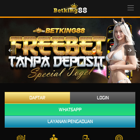
DAFTAR
LOGIN
WHATSAPP
LAYANAN PENGADUAN